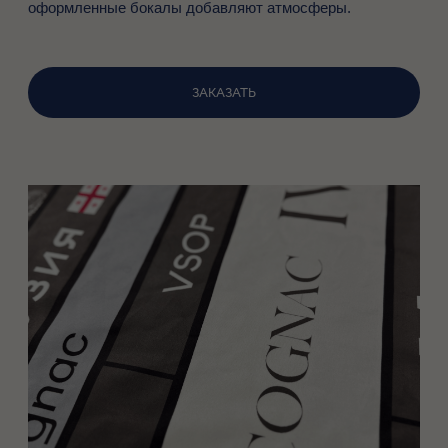
(4)
АРОМА КАЗИНО
ЗАХВАТЫВАЮЩЕЕ ИНТЕРАКТИВНОЕ
ПРИКЛЮЧЕНИЕ.
НАША ЭКСКЛЮЗИВНАЯ КОНЦЕПЦИЯ