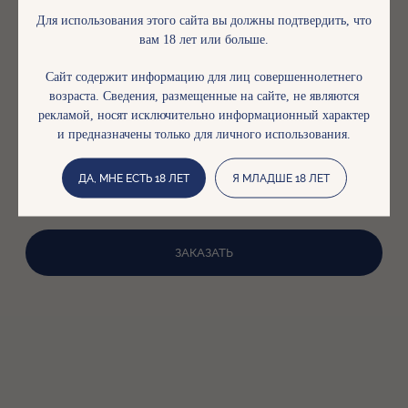
ЗАКАЗАТЬ
Для использования этого сайта вы должны подтвердить, что
вам 18 лет или больше.
Сайт содержит информацию для лиц совершеннолетнего
возраста. Сведения, размещенные на сайте, не являются
рекламой, носят исключительно информационный характер
и предназначены только для личного использования.
Выберите тариф
ДА, МНЕ ЕСТЬ 18 ЛЕТ
Я МЛАДШЕ 18 ЛЕТ
FUN-CASINO
(1)
EXPRESS
До 30 человек
До 2 часов
6 типов вина
Услуги бармена
Игровое полотно
Подарок победителю