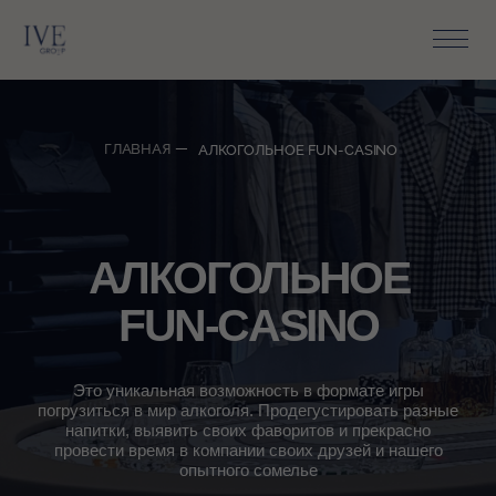
—
ГЛАВНАЯ
АЛКОГОЛЬНОЕ FUN-CASINO
АЛКОГОЛЬНОЕ
FUN-CASINO
Это уникальная возможность в формате игры
погрузиться в мир алкоголя. Продегустировать разные
напитки, выявить своих фаворитов и прекрасно
провести время в компании своих друзей и нашего
опытного сомелье
ЗАКАЗАТЬ