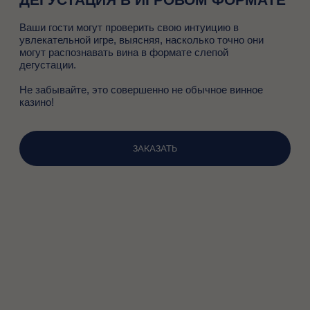
(2)
ВИСКИ КАЗИНО
ИГРА, ВСТРЕТИВШАЯ АЗАРТ,
ЗНАНИЯ, ОПЫТ И ИНТУИЦИЮ
Это интерактивное развлечение для тех, кто
предпочитает «покрепче». Вас ждет стилизованный
вариант классической азартной игры с виски, где крупье-
сомелье ведет игру, а специальные фишки и оригинально
оформленные бокалы добавляют атмосферы.
ЗАКАЗАТЬ