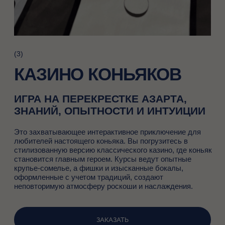
Казино ароматов - увлекательная игра на грани азарта,
которая позволяет погрузится в мир ароматов и
позволяет наблюдать за магией винного старения.
Игроки угадывают ароматы из специального набора
ароматов из Франции, и делают ставки на
соответствующие поля на игровом столе. Затем
происходит магия, игроки состаривают свои вина на
несколько лет за несколько секунд.
ЗАКАЗАТЬ