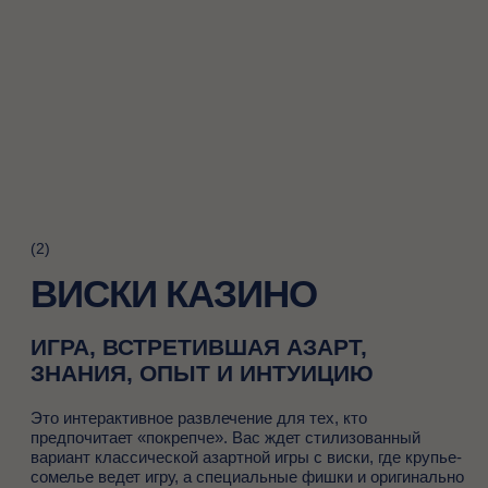
(3)
КАЗИНО КОНЬЯКОВ
ИГРА НА ПЕРЕКРЕСТКЕ АЗАРТА,
ЗНАНИЙ, ОПЫТНОСТИ И ИНТУИЦИИ
Это захватывающее интерактивное приключение для
любителей настоящего коньяка. Вы погрузитесь в
стилизованную версию классического казино, где коньяк
становится главным героем. Курсы ведут опытные
крупье-сомелье, а фишки и изысканные бокалы,
оформленные с учетом традиций, создают
неповторимую атмосферу роскоши и наслаждения.
ЗАКАЗАТЬ